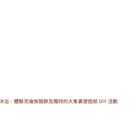
、河中沐浴、體驗克倫族服飾及獨特的大象糞便造紙 DIY 活動