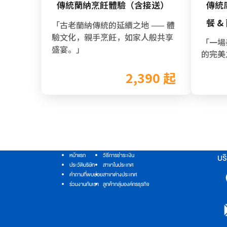
傳統蘭納烹飪體驗（含接送）
傳統康
餐 
「古老蘭納傳統的延續之地 —— 體
驗文化，親手烹飪，如家人般共享
「一場
盛宴。」
的完美
2,390 起
หน้าแรก
วิธีการชำระเงิน
บริ
ประวัติบริษัท
สาขาในประเทศ
คำถามที่พบบ่อย
สาขาต่างประเทศ
ร่วมงานกับเรา
ลูกค้ากลุ่มองค์กรธุรกิจ