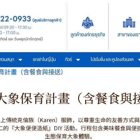
ลูกค้าองค์กรธุรกิจ
สาขาของเร
รสวนสนุก
รถเช่าในญี่ปุ่น
ทัวร์
โปรโมชั่น และคูปองส่วนลด
育計畫（含餐食與接送）
大象保育計畫（含餐食與
上傳統克倫族（Karen）服飾，以尊重生命的友善方式
的『大象便便造紙』DIY 活動。行程包含美味餐食與
生態保育大象體驗。