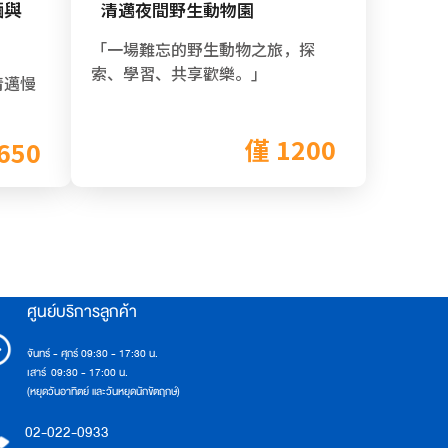
麵與
清邁夜間野生動物園
「一場難忘的野生動物之旅，探
索、學習、共享歡樂。」
清邁慢
僅 1200
650
ศูนย์บริการลูกค้า
จันทร์ - ศุกร์ 09:30 - 17:30 น.
เสาร์ 09:30 - 17:00 น.
(หยุดวันอาทิตย์ และวันหยุดนักขัตฤกษ์)
02-022-0933