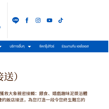
า
บริการอื่นๆ
จัดกรุ๊ปทัวร์
ร่วมงานกับ เอชไอเอส
接送）
與獲救大象親密接觸：餵食、嬉戲趣味泥漿浴體
便捷的飯店接送，為您打造一段令您終生難忘的