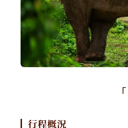
「
行程概況