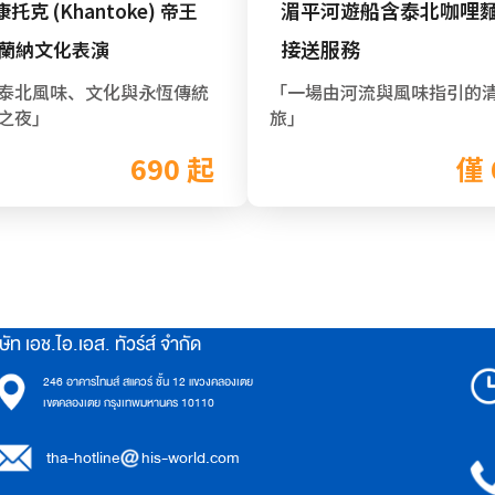
湄平河遊船含泰北咖哩
托克 (Khantoke) 帝王
接送服務
& 蘭納文化表演
泰北風味、文化與永恆傳統
「一場由河流與風味指引的
之夜」
旅」
690 起
僅 
ษัท เอช.ไอ.เอส. ทัวร์ส์ จำกัด
246 อาคารไทมส์ สแควร์ ชั้น 12 แขวงคลองเตย
เขตคลองเตย กรุงเทพมหานคร 10110
tha-hotline
his-world.com