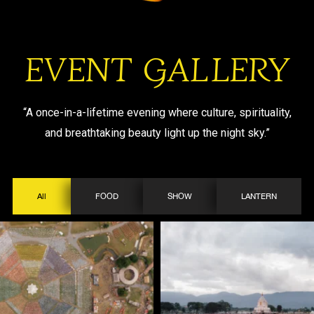
EVENT GALLERY
“A once-in-a-lifetime evening where culture, spirituality,
and breathtaking beauty light up the night sky.”
All
FOOD
SHOW
LANTERN