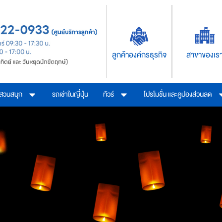
ลูกค้าองค์กรธุรกิจ
สาขาของเร
รสวนสนุก
รถเช่าในญี่ปุ่น
ทัวร์
โปรโมชั่น และคูปองส่วนลด