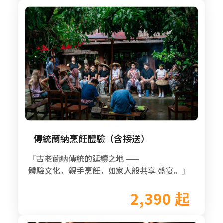
傳統蘭納烹飪體驗（含接送）
「古老蘭納傳統的延續之地 ——
體驗文化，親手烹飪，如家人般共享 盛宴。」
2,390 起