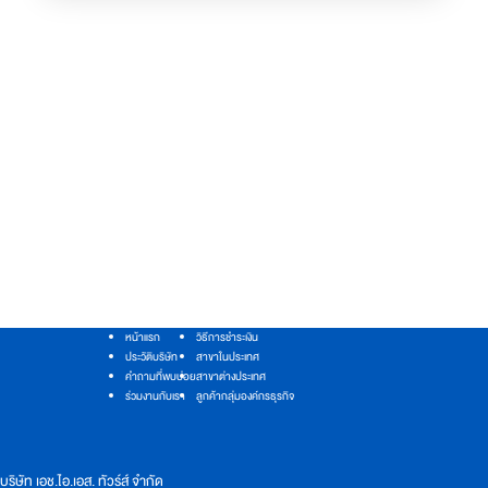
หน้าแรก
วิธีการชำระเงิน
ประวัติบริษัท
สาขาในประเทศ
คำถามที่พบบ่อย
สาขาต่างประเทศ
ร่วมงานกับเรา
ลูกค้ากลุ่มองค์กรธุรกิจ
บริษัท เอช.ไอ.เอส. ทัวร์ส์ จำกัด