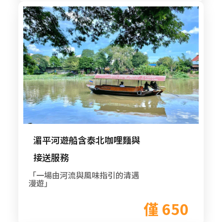
湄平河遊船含泰北咖哩麵與
接送服務
「一場由河流與風味指引的清邁
漫遊」
僅 650