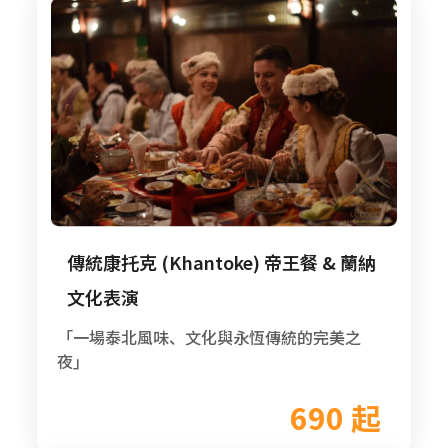
傳統康托克 (Khantoke) 帝王餐 & 蘭納
文化表演
「一場泰北風味、文化與永恆傳統的完美之
夜」
690 起