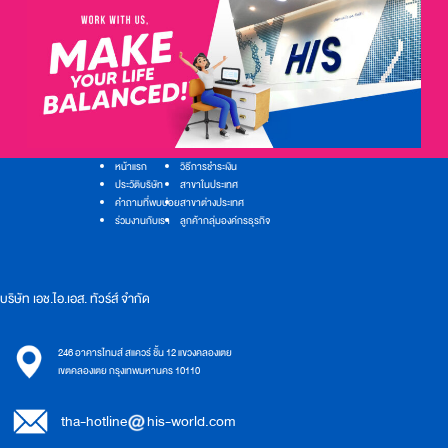
หน้าแรก
วิธีการชำระเงิน
ประวัติบริษัท
สาขาในประเทศ
คำถามที่พบบ่อย
สาขาต่างประเทศ
ร่วมงานกับเรา
ลูกค้ากลุ่มองค์กรธุรกิจ
บริษัท เอช.ไอ.เอส. ทัวร์ส์ จำกัด
246 อาคารไทมส์ สแควร์ ชั้น 12 แขวงคลองเตย
เขตคลองเตย กรุงเทพมหานคร 10110
tha-hotline
his-world.com