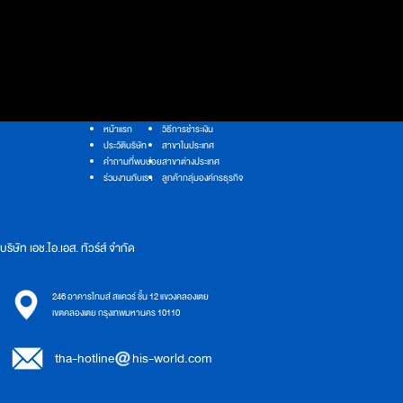
หน้าแรก
วิธีการชำระเงิน
ประวัติบริษัท
สาขาในประเทศ
คำถามที่พบบ่อย
สาขาต่างประเทศ
ร่วมงานกับเรา
ลูกค้ากลุ่มองค์กรธุรกิจ
บริษัท เอช.ไอ.เอส. ทัวร์ส์ จำกัด
246 อาคารไทมส์ สแควร์ ชั้น 12 แขวงคลองเตย
เขตคลองเตย กรุงเทพมหานคร 10110
tha-hotline
his-world.com