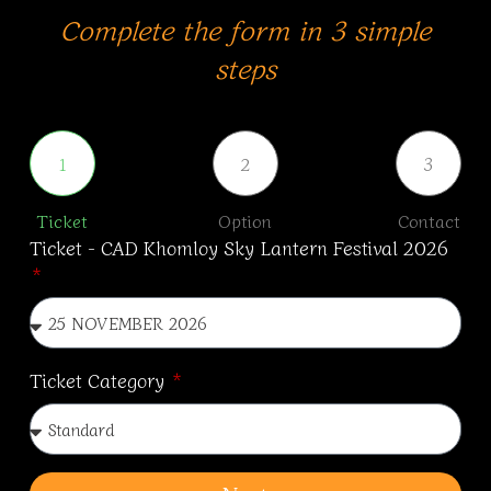
Complete the form in 3 simple
steps
1
2
3
Ticket
Option
Contact
Ticket - CAD Khomloy Sky Lantern Festival 2026
Ticket Category