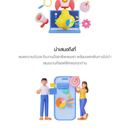
นำเสนอถึงที่
หมดความกังวล ทีมงานมืออาชีพของเรา พร้อมออกเดินทางไปนำ
เสนองานที่ออฟฟิศของทุกท่าน