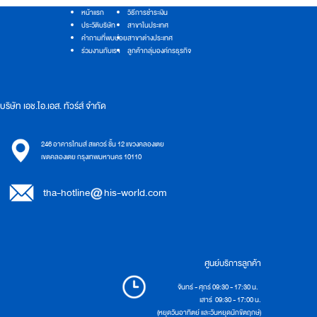
หน้าแรก
วิธีการชำระเงิน
ประวัติบริษัท
สาขาในประเทศ
คำถามที่พบบ่อย
สาขาต่างประเทศ
ร่วมงานกับเรา
ลูกค้ากลุ่มองค์กรธุรกิจ
บริษัท เอช.ไอ.เอส. ทัวร์ส์ จำกัด
246 อาคารไทมส์ สแควร์ ชั้น 12 แขวงคลองเตย
เขตคลองเตย กรุงเทพมหานคร 10110
tha-hotline
his-world.com
ศูนย์บริการลูกค้า
จันทร์ - ศุกร์ 09:30 - 17:30 น.
เสาร์ 09:30 - 17:00 น.
(หยุดวันอาทิตย์ และวันหยุดนักขัตฤกษ์)