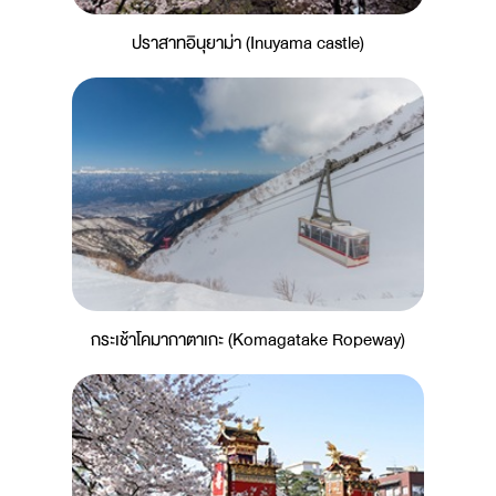
ปราสาทอินุยาม่า (Inuyama castle)
กระเช้าโคมากาตาเกะ (Komagatake Ropeway)