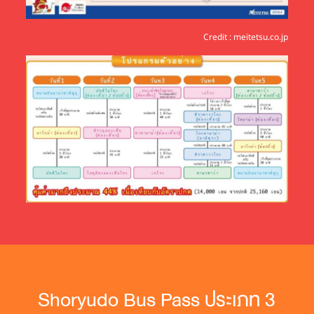
Credit : meitetsu.co.jp
Shoryudo Bus Pass ประเภท 3