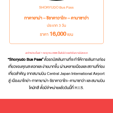
SHORYUDO Bus Pass
ทาคายาม่า – ชิราคาวาโกะ – คานาซาว่า
ประเภท 3 วัน
16,000
ราคา
เยน
งดจำหน่าย ตั้งแต่ 1 กรกฎาคม 2568 เป็นต้นไป ขออภัยในความไม่สะดวก
“Shoryudo Bus Pass”
ตั๋วรถบัสเดินทางที่จะทำให้การเดินทางท่อง
เที่ยวของคุณสะดวกและง่ายมากขึ้น ผ่านหลายเมืองและสถานที่ท่อง
เที่ยวสำคัญ จากสนามบิน Central Japan International Airport
สู่ เมืองนาโกย่า-ทาคายาม่า-ชิราคาวาโกะ-คานาซาว่า และสนามบิน
โคมัทสึ ตั๋วมีจำหน่ายแล้ววันนี้ที่ H.I.S.