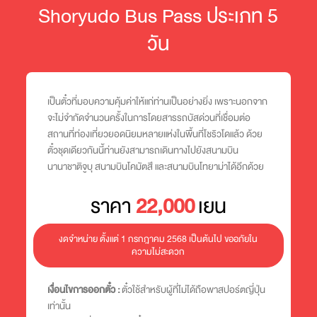
Shoryudo Bus Pass ประเภท 5
วัน
เป็นตั๋วที่มอบความคุ้มค่าให้แก่ท่านเป็นอย่างยิ่ง เพราะนอกจาก
จะไม่จำกัดจำนวนครั้งในการโดยสารรถบัสด่วนที่เชื่อมต่อ
สถานที่ท่องเที่ยวยอดนิยมหลายแห่งในพื้นที่โชริวโดแล้ว ด้วย
ตั๋วชุดเดียวกันนี้ท่านยังสามารถเดินทางไปยังสนามบิน
นานาชาติจูบุ สนามบินโคมัตสึ และสนามบินโทยาม่าได้อีกด้วย
ราคา
22,000
เยน
งดจำหน่าย ตั้งแต่ 1 กรกฎาคม 2568 เป็นต้นไป ขออภัยใน
ความไม่สะดวก
เงื่อนไขการออกตั๋ว :
ตั๋วใช้สำหรับผู้ที่ไม่ได้ถือพาสปอร์ตญี่ปุ่น
เท่านั้น