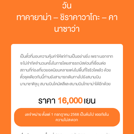
วัน
ทาคายาม่า – ชิราคาวาโกะ – คา
นาซาว่า
เป็นตั๋วที่มอบความคุ้มค่าให้แก่ท่านเป็นอย่างยิ่ง เพราะนอกจาก
จะไม่จำกัดจำนวนครั้งในการโดยสารรถบัสด่วนที่เชื่อมต่อ
สถานที่ท่องเที่ยวยอดนิยมหลายแห่งในพื้นที่โชริวโดแล้ว ด้วย
ตั๋วชุดเดียวกันนี้ท่านยังสามารถเดินทางไปยังสนามบิน
นานาชาติจูบุ สนามบินโคมัตสึและสนามบินโทยาม่าได้อีกด้วย
ราคา
16,000
เยน
งดจำหน่าย ตั้งแต่ 1 กรกฎาคม 2568 เป็นต้นไป ขออภัยใน
ความไม่สะดวก