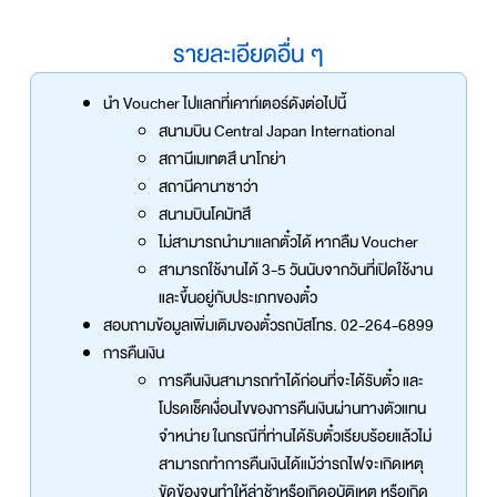
รายละเอียดอื่น ๆ
นำ Voucher ไปแลกที่เคาท์เตอร์ดังต่อไปนี้
สนามบิน Central Japan International
สถานีเมเทตสึ นาโกย่า
สถานีคานาซาว่า
สนามบินโคมัทสึ
ไม่สามารถนำมาแลกตั๋วได้ หากลืม Voucher
สามารถใช้งานได้ 3-5 วันนับจากวันที่เปิดใช้งาน
และขึ้นอยู่กับประเภทของตั๋ว
สอบถามข้อมูลเพิ่มเติมของตั๋วรถบัสโทร. 02-264-6899
การคืนเงิน
การคืนเงินสามารถทำได้ก่อนที่จะได้รับตั๋ว และ
โปรดเช็คเงื่อนไขของการคืนเงินผ่านทางตัวแทน
จำหน่าย ในกรณีที่ท่านได้รับตั๋วเรียบร้อยแล้วไม่
สามารถทำการคืนเงินได้แม้ว่ารถไฟจะเกิดเหตุ
ขัดข้องจนทำให้ล่าช้าหรือเกิดอุบัติเหตุ หรือเกิด