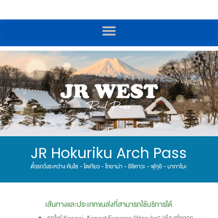
JR Hokuriku Arch Pass
ตั๋วรถวิ่งระหว่าง คันไซ - โตเกียว - โทยาม่า - อิชิคาวะ - ฟุกุอิ - นากาโนะ
เส้นทางและประเภทขนส่งที่สามารถใช้บริการได้