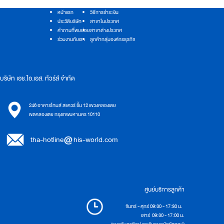
หน้าแรก
วิธีการชำระเงิน
ประวัติบริษัท
สาขาในประเทศ
คำถามที่พบบ่อย
สาขาต่างประเทศ
ร่วมงานกับเรา
ลูกค้ากลุ่มองค์กรธุรกิจ
บริษัท เอช.ไอ.เอส. ทัวร์ส์ จำกัด
246 อาคารไทมส์ สแควร์ ชั้น 12 แขวงคลองเตย
เขตคลองเตย กรุงเทพมหานคร 10110
tha-hotline
his-world.com
ศูนย์บริการลูกค้า
จันทร์ - ศุกร์ 09:30 - 17:30 น.
เสาร์ 09:30 - 17:00 น.