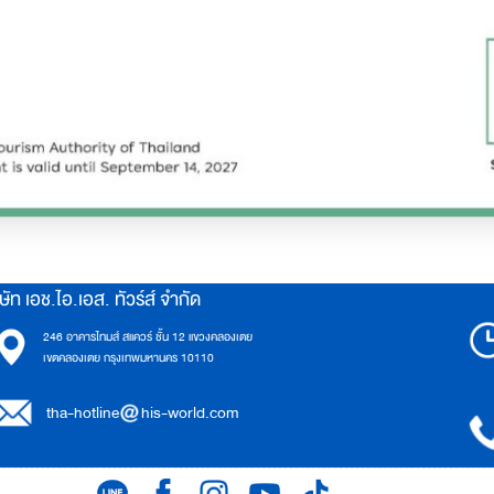
ษัท เอช.ไอ.เอส. ทัวร์ส์ จำกัด
246 อาคารไทมส์ สแควร์ ชั้น 12 แขวงคลองเตย
เขตคลองเตย กรุงเทพมหานคร 10110
tha-hotline
his-world.com