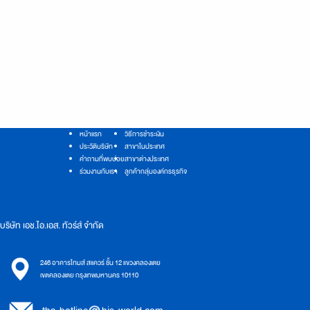
หน้าแรก
วิธีการชำระเงิน
ประวัติบริษัท
สาขาในประเทศ
คำถามที่พบบ่อย
สาขาต่างประเทศ
ร่วมงานกับเรา
ลูกค้ากลุ่มองค์กรธุรกิจ
บริษัท เอช.ไอ.เอส. ทัวร์ส์ จำกัด
246 อาคารไทมส์ สแควร์ ชั้น 12 แขวงคลองเตย
เขตคลองเตย กรุงเทพมหานคร 10110