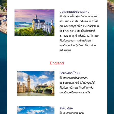
ปราสาทนอยชวานสไตน์
เป็นปราสาทตั้งอยู่ในเทือกเขาแอลป์แถบ
แคว้นบาวาเรีย ประเทศเยอรมนี สร้างใน
สมัยพระเจ้าลุดวิกที่ 2 แห่งบาวาเรีย ใน
ช่วง ค.ศ. 1845-86 เป็นปราสาทที่
งดงามมากที่สุดอีกแห่งหนึ่งของโลก และ
เป็นต้นแบบของการสร้างปราสาท
เทพนิยายเจ้าหญิงนิทรา ที่สวนสนุก
ดิสนีย์แลนด์
England
หอนาฬิกาบิ๊กเบน
เป็นหอนาฬิกาประจำพระรา
ชวังเวสต์มินสเตอร์ ซึ่งในปัจจุบันใช้
เป็นรัฐสภาอังกฤษ ตั้งอยู่ทิศตะวัน
ออกเฉียงเหนือของพระราชวัง
สโตนเฮนจ์
เป็นอนุสรณ์สถานยุคก่อน