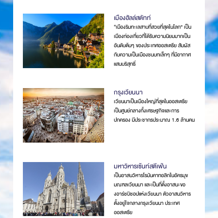
เมืองฮัลล์สตัทท์
“เมืองริมทะเลสาบที่สวยที่สุดในโลก” เป็น
เมืองท่องเที่ยวที่ได้รับความนิยมมากเป็น
อันดับต้นๆ ของประเทศออสเตรีย สัมผัส
กับความเป็นเมืองชนบทเล็กๆ ที่มีอากาศ
แสนบริสุทธิ์
กรุงเวียนนา
เวียนนาเป็นเมืองใหญ่ที่สุดในออสเตรีย
เป็นศูนย์กลางทั้งเศรษฐกิจและการ
ปกครอง มีประชากรประมาณ 1.6 ล้านคน
มหาวิหารเซ้นท์สตีเฟ่น
เป็นอาสนวิหารโรมันคาทอลิกในอัครมุข
มณฑลเวียนนา และเป็นที่ตั้งอาสนะขอ
งอาร์ชบิชอปแห่งเวียนนา ตัวอาสนวิหาร
ตั้งอยู่ใจกลางกรุงเวียนนา ประเทศ
ออสเตรีย