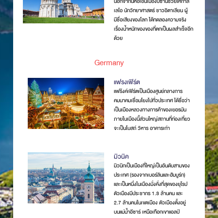
นอกจากนี้หอเอนเมืองปิซานี้ช่วยให้กาลิ
เลโอ นักวิทยาศาสตร์ ชาวอิตาเลียน ผู้
มีชื่อเสียงของโลก ได้ทดลองความจริง
เรื่องน้ำหนักของของที่ตกเป็นผลสำเร็จอีก
ด้วย
Germany
แฟรงเฟิร์ต
แฟร้งค์เฟิร์ตเป็นเมืองศูนย์กลางการ
คมนาคมเชื่อมโยงไปทั่วประเทศ ได้ชื่อว่า
เป็นเมืองหลวงทางการค้าของเยอรมัน
ภายในเมืองนี้ส่วนใหญ่สถานที่ท่องเที่ยว
จะเป็นโบสถ์ วิหาร อาคารเก่า
มิวนิค
มิวนิกเป็นเมืองที่ใหญ่เป็นอันดับสามของ
ประเทศ (รองจากเบอร์ลินและฮัมบูร์ก)
และเป็นหนึ่งในเมืองมั่งคั่งที่สุดของยุโรป
ตัวเมืองมีประชากร 1.3 ล้านคน และ
2.7 ล้านคนในเขตเมือง ตัวเมืองตั้งอยู่
บนแม่น้ำอีซาร์ เหนือเทือกเขาแอลป์