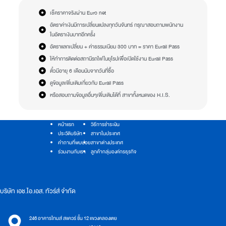
เช็คราคาจริงผ่าน Euro net
อัตราค่าเงินมีการเปลี่ยนแปลงทุกวันจันทร์ กรุณาสอบถามพนักงาน
ในอัตราเงินบาทอีกครั้ง
อัตราแลกเปลี่ยน + ค่าธรรมเนียม 300 บาท = ราคา Eurail Pass
ให้ทำการติดต่อสถานีรถไฟในยุโรปเพื่อเปิดใช้งาน Eurail Pass
ตั๋วมีอายุ 6 เดือนนับจากวันที่ซื้อ
ดูข้อมูลเพิ่มเติมเกี่ยวกับ Eurail Pass
หรือสอบถามข้อมูลอื่นๆเพิ่มเติมได้ที่ สาขาทั้งหมดของ H.I.S.
หน้าแรก
วิธีการชำระเงิน
ประวัติบริษัท
สาขาในประเทศ
คำถามที่พบบ่อย
สาขาต่างประเทศ
ร่วมงานกับเรา
ลูกค้ากลุ่มองค์กรธุรกิจ
บริษัท เอช.ไอ.เอส. ทัวร์ส์ จำกัด
246 อาคารไทมส์ สแควร์ ชั้น 12 แขวงคลองเตย