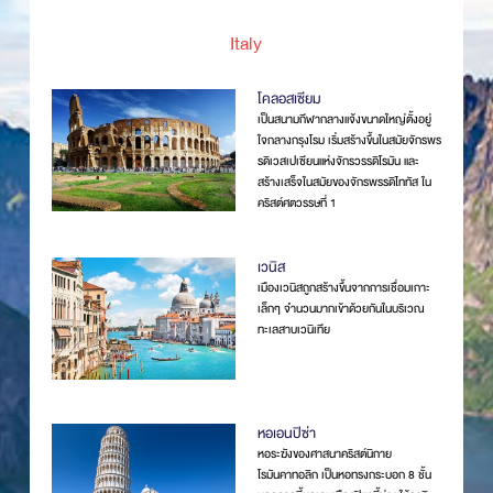
Italy
โคลอสเซียม
เป็นสนามกีฬากลางแจ้งขนาดใหญ่ตั้งอยู่
ใจกลางกรุงโรม เริ่มสร้างขึ้นในสมัยจักรพร
รดิเวสเปเซียนแห่งจักรวรรดิโรมัน และ
สร้างเสร็จในสมัยของจักรพรรดิไททัส ใน
คริสต์ศตวรรษที่ 1
เวนิส
เมืองเวนิสถูกสร้างขึ้นจากการเชื่อมเกาะ
เล็กๆ จำนวนมากเข้าด้วยกันในบริเวณ
ทะเลสาบเวนิเทีย
หอเอนปิซ่า
หอระฆังของศาสนาคริสต์นิกาย
โรมันคาทอลิก เป็นหอทรงกระบอก 8 ชั้น