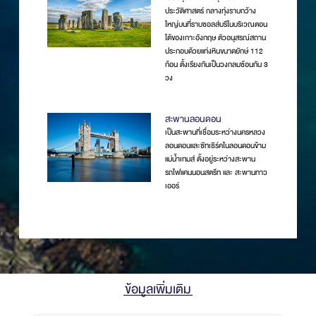
ประวัติศาสตร์ กลางทุ่งราบกว้าง
ใหญ่บนที่ราบซอลส์บรีในบริเวณตอน
ใต้ของเกาะอังกฤษ ตัวอนุสรณ์สถาน
ประกอบด้วยแท่งหินขนาดยักษ์ 112
ก้อน ตั้งเรียงกันเป็นวงกลมซ้อนกัน 3
วง
สะพานลอนดอน
เป็นสะพานที่เชื่อมระหว่างนครหลวง
ลอนดอนและซัทเธิร์คในลอนดอนข้าม
แม่น้ำเทมส์ ตั้งอยู่ระหว่างสะพาน
รถไฟแคนนอนสตรีท และ สะพานทาว
เออร์
ข้อมูลเพิ่มเติม